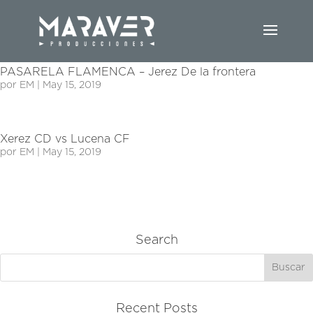
Juanito Makandé – Panorama
por
EM
|
May 15, 2019
PASARELA FLAMENCA – Jerez De la frontera
por
EM
|
May 15, 2019
Xerez CD vs Lucena CF
por
EM
|
May 15, 2019
Search
Recent Posts